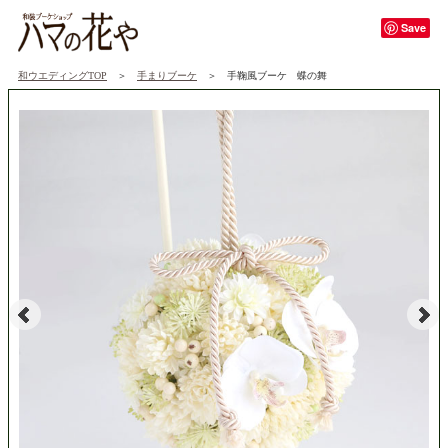
Save
和ウエディングTOP
＞
手まりブーケ
＞ 手鞠風ブーケ 蝶の舞