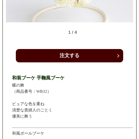
1 / 4
注文する
和装ブーケ 手鞠風ブーケ
蝶の舞
（商品番号：WB32）
ピュアな色を重ね
清楚な貴婦人のごとく
優美に舞う
和風ボールブーケ