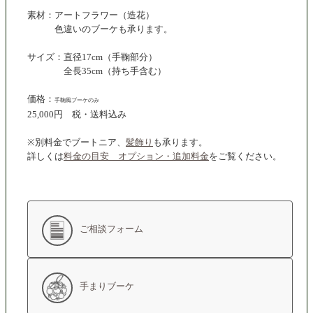
素材：アートフラワー（造花）
色違いのブーケも承ります。
サイズ：直径17cm（手鞠部分）
全長35cm（持ち手含む）
価格：
手鞠風ブーケのみ
25,000円 税・送料込み
※別料金でブートニア、
髪飾り
も承ります。
詳しくは
料金の目安 オプション・追加料金
をご覧ください。
ご相談フォーム
手まりブーケ