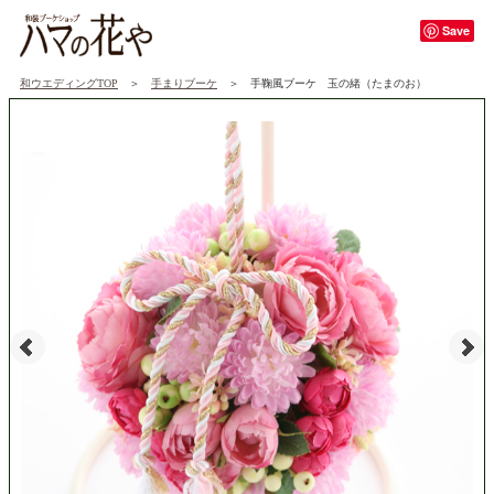
Save
和ウエディングTOP
＞
手まりブーケ
＞ 手鞠風ブーケ 玉の緒（たまのお）