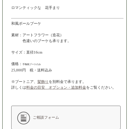
ロマンティックな 花手まり
和風ボールブーケ
素材：アートフラワー（造花）
色違いのブーケも承ります。
サイズ：直径16cm
価格：
手鞠風ブーケのみ
25,000円 税・送料込み
※ブートニア、
髪飾り
を別料金で承ります。
詳しくは
料金の目安 オプション・追加料金
をご覧ください。
ご相談フォーム